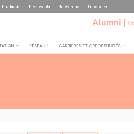
Etudiants
Personnels
Recherche
Fondation
Alumni |
Ré
TATION
RÉSEAU *
CARRIÈRES ET OPPORTUNITÉS