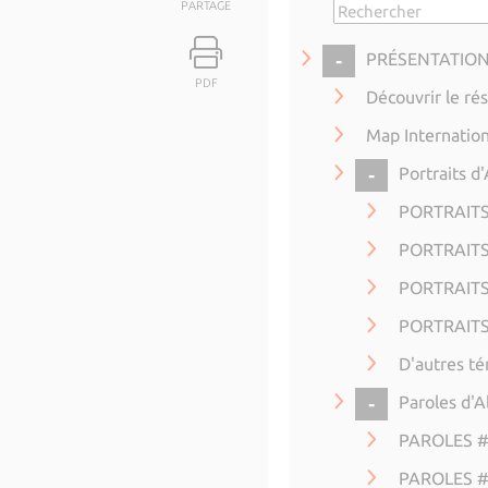
PARTAGE
COLLAPSE
PRÉSENTATIO
PDF
Découvrir le ré
Map Internation
COLLAP
Portraits d
PORTRAITS 
PORTRAITS
PORTRAITS
PORTRAITS 
D'autres t
COLLAP
Paroles d'
PAROLES #1
PAROLES #