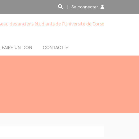
| Se connecter
seau des anciens étudiants de l'Université de Corse
FAIRE UN DON
CONTACT