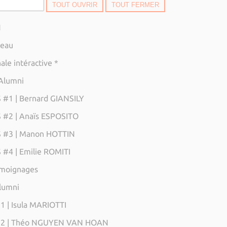
TOUT OUVRIR
TOUT FERMER
N
seau
ale intéractive *
SE
'Alumni
#1 | Bernard GIANSILY
 #2 | Anaïs ESPOSITO
 #3 | Manon HOTTIN
#4 | Emilie ROMITI
émoignages
SE
Alumni
 | Isula MARIOTTI
2 | Théo NGUYEN VAN HOAN