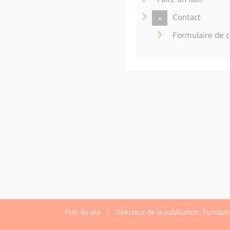
COLLAPSE
Contact
Formulaire de c
Plan du site
| Directeur de la publication : Fundazi