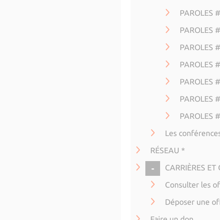
PAROLES #3
PAROLES #
PAROLES #5
PAROLES #
PAROLES #7
PAROLES #8
PAROLES #
Les conférences
RÉSEAU *
COLLAPSE
CARRIÈRES ET
Consulter les of
Déposer une of
Faire un don