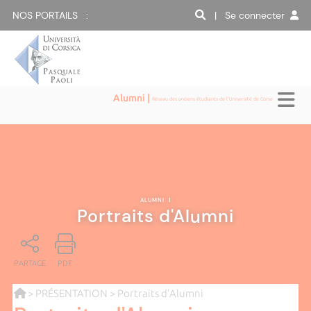
NOS PORTAILS :
| Se connecter
Alumni |
Réseau des anciens étudiants de l'Université de Corse
ALUMNI
|
Portraits d'Alumni
PARTAGE
PDF
>
PRÉSENTATION
> Portraits d'Alumni