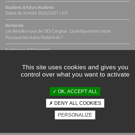
Etudiants & futurs étudiants
Dates de rentrée 2026/2027 | IUT
Recherche
Les Rendez-vous de l'IES Cargèse : Quantiquement votre :
Pourquoi les trains flottent-ils ?
Fundazione di l'Università
Résidence Ange Tomasi "Lagune and Zeste" avec la photographe
Diane Moulenc
This site uses cookies and gives you
control over what you want to activate
TOUTES LES ACTUS
OK, ACCEPT ALL
DENY ALL COOKIES
Crédits et mentions légales
PERSONALIZE
Contacts
Plan d'accès
Espace presse
Photothèque
Recrutement
Marchés publics