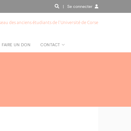
| Se connecter
seau des anciens étudiants de l'Université de Corse
FAIRE UN DON
CONTACT