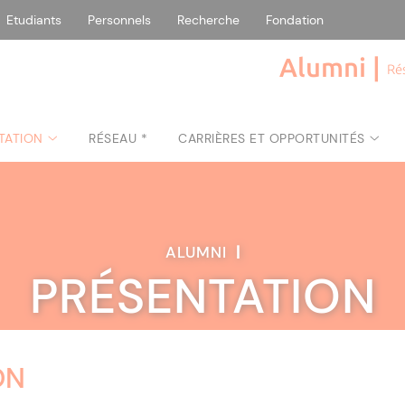
Etudiants
Personnels
Recherche
Fondation
Alumni |
Ré
TATION
RÉSEAU *
CARRIÈRES ET OPPORTUNITÉS
ALUMNI
|
PRÉSENTATION
ON