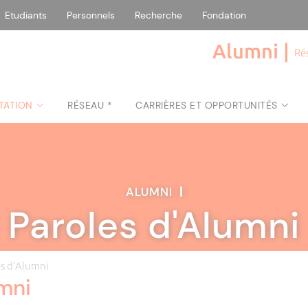
Etudiants
Personnels
Recherche
Fondation
Alumni |
Ré
TATION
RÉSEAU *
CARRIÈRES ET OPPORTUNITÉS
ALUMNI
|
Paroles d'Alumni
es d'Alumni
umni