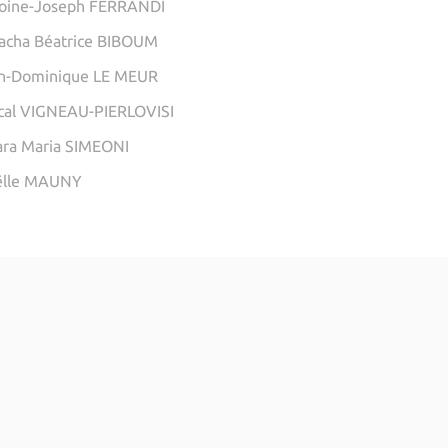
toine-Joseph FERRANDI
acha Béatrice BIBOUM
an-Dominique LE MEUR
cal VIGNEAU-PIERLOVISI
ara Maria SIMEONI
ëlle MAUNY