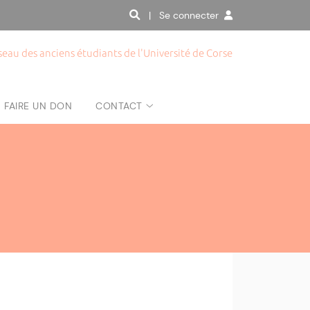
| Se connecter
seau des anciens étudiants de l'Université de Corse
FAIRE UN DON
CONTACT