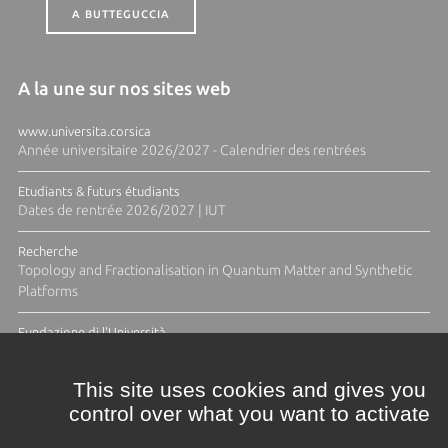
A BUTTEGUCCIA
A la une sur nos sites web
www.universita.corsica
Année universitaire 2026/2027 - Calendrier des rentrées
Etudiants & futurs étudiants
Dates de rentrée 2026/2027 | IUT
Recherche
Topology and Fractionalisation in Quantum Matter and Synthetic
Platforms
Fundazione di l'Università
Résidence Ange Tomasi "Lagune and Zeste" avec la photographe
Diane Moulenc
This site uses cookies and gives you
control over what you want to activate
TOUTES LES ACTUS