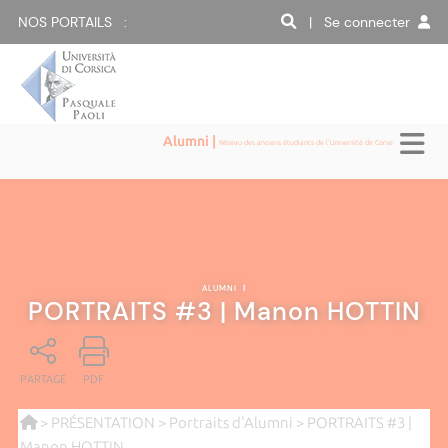
NOS PORTAILS :
| Se connecter
Alumni |
Réseau des anciens étudiants de l'Université de Corse
ALUMNI
|
PORTRAITS #3 | Manon HOTTIN
PARTAGE
PDF
>
PRÉSENTATION
>
Portraits d'Alumni
> PORTRAITS #3 |
Manon HOTTIN