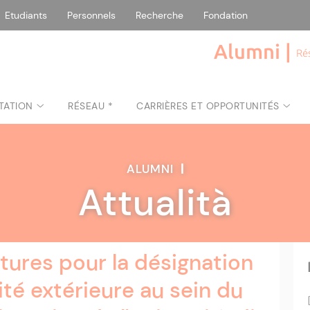
Etudiants
Personnels
Recherche
Fondation
Alumni |
Ré
TATION
RÉSEAU *
CARRIÈRES ET OPPORTUNITÉS
ALUMNI
|
Attualità
tures pour la désignation
té extérieure au sein du