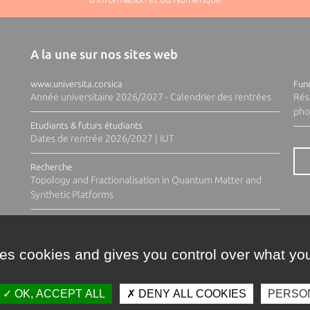
A la une sur nos sites web
www.universita.corsica
Fund
Année universitaire 2026/2027 - Calendrier des rentrées
Rés
pho
Etudiants & futurs étudiants
Dates de rentrée 2026/2027 | IUT
Recherche
Topology and Fractionalisation in Quantum Matter and
Synthetic Platforms
ses cookies and gives you control over what you
OK, ACCEPT ALL
DENY ALL COOKIES
PERSO
Contacts
Plan d'accès
Espace 