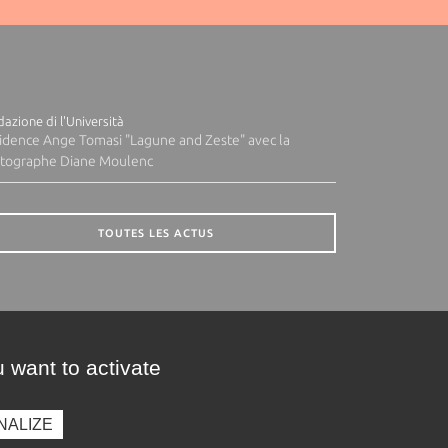
azione di l'Università
idence Ange Tomasi "Lagune and Zeste" avec la
tographe Diane Moulenc
TOUTES LES ACTUS
 want to activate
NALIZE
presse
Photothèque
Recrutement
Marchés publics