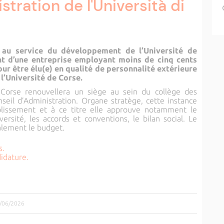
stration de l'Università di
 au service du développement de l’Université de
nt d’une entreprise employant moins de cinq cents
pour être élu(e) en qualité de personnalité extérieure
l’Université de Corse.
e Corse renouvellera un siège au sein du collège des
seil d’Administration. Organe stratège, cette instance
ablissement et à ce titre elle approuve notamment le
ersité, les accords et conventions, le bilan social. Le
alement le budget.
s.
idature.
2/06/2026