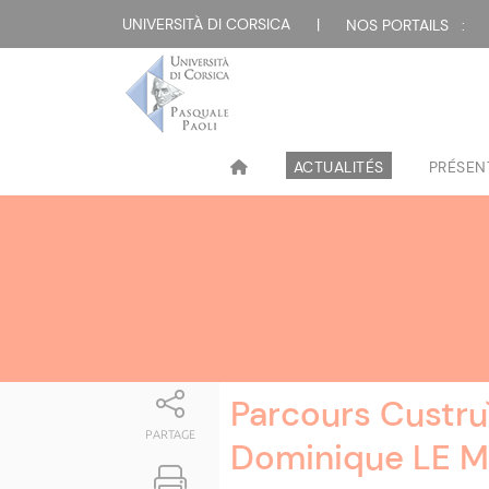
Attualità
UNIVERSITÀ DI CORSICA
|
NOS PORTAILS :
ACTUALITÉS
PRÉSEN
Parcours Custru
PARTAGE
Dominique LE M