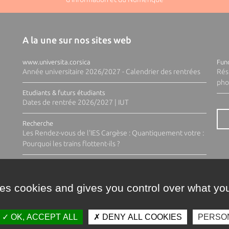
A la une sur nos sites web
www.universita.corsica
Fund
Année universitaire 2026/2027 - Calendrier des rentrées
Rés
pho
Etudiants & futurs étudiants
Dates de rentrée 2026/2027 | IUT
Recherche
Les Rendez-vous de l'IES Cargèse : Quantiquement votre :
Pourquoi les trains flottent-ils ?
ses cookies and gives you control over what you
OK, ACCEPT ALL
DENY ALL COOKIES
PERSO
Contacts
Plan d'accès
Espace 