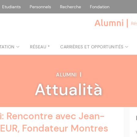
Etudiants
Personnels
Recherche
Fondation
Alumni |
Ré
TATION
RÉSEAU *
CARRIÈRES ET OPPORTUNITÉS
ALUMNI
|
Attualità
ì: Rencontre avec Jean-
EUR, Fondateur Montres