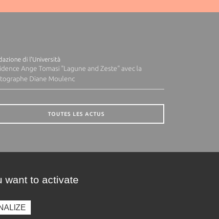
azione di l'Università
idence Ange Tomasi "Lagune and Zeste" avec la
tographe Diane Moulenc
TOUTES LES ACTUS
 want to activate
NALIZE
presse
Photothèque
Recrutement
Marchés publics