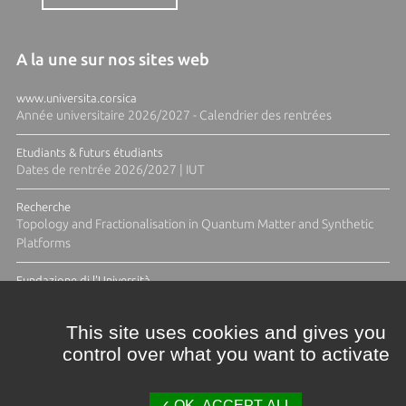
A la une sur nos sites web
www.universita.corsica
Année universitaire 2026/2027 - Calendrier des rentrées
Etudiants & futurs étudiants
Dates de rentrée 2026/2027 | IUT
Recherche
Topology and Fractionalisation in Quantum Matter and Synthetic
Platforms
Fundazione di l'Università
Résidence Ange Tomasi "Lagune and Zeste" avec la photographe
Diane Moulenc
This site uses cookies and gives you
control over what you want to activate
TOUTES LES ACTUS
OK, ACCEPT ALL