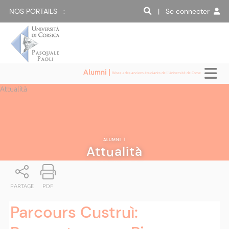
NOS PORTAILS :
| Se connecter
Alumni |
Réseau des anciens étudiants de l'Université de Corse
Attualità
ALUMNI
|
Attualità
PARTAGE
PDF
Parcours Custruì: