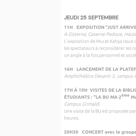
JEUDI 25 SEPTEMBRE
11H EXPOSITION ”JUST ARRIVE
A Cisterna, Caserne Padoue, Haute-
L’ exposition de Murat Kahya issue 
les spectateurs à reconsidérer les 
un angle à la fois personnel et socié
16H LANCEMENT DE LA PLATE
Amphithéâtre Desanti 3, campus G
17H À 19H VISITES DE LA BIB
ème
ÉTUDIANTS : "LA BU MA 2
MA
Campus Grimaldi
Une visite de la BU est proposée pa
heures.
20H30 CONCERT avec le group