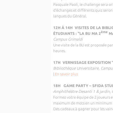
Pasquale Paoli, le challenge sera o
d’échanges et différents quiz ser
langues du Général.
12H À 14H VISITES DE LA BIB
ème
ÉTUDIANTS : "LA BU MA 2
MA
Campus Grimaldi
Une visite de la BU est proposée pa
heures.
17H VERNISSAGE EXPOSITION 
Bibliothèque Universitaire, Campu
|
En savoir plus
18H GAME PARTY – SFIDA STU
Amphithéâtre Desanti 1 & jardin,
Formez votre équipe de 2 joueurs et
maximum de mots en un minimum d
Des cadeaux à gagner pour les vain