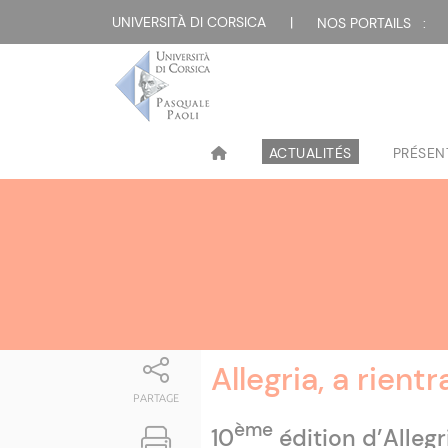
Attualità
UNIVERSITÀ DI CORSICA
|
NOS PORTAILS :
ACTUALITÉS
PRÉSEN
Allegria, a rientr
PARTAGE
ème
10
édition d’Allegr