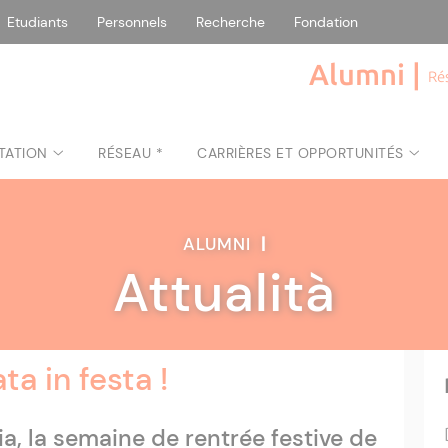
Etudiants
Personnels
Recherche
Fondation
Alumni |
Ré
TATION
RÉSEAU *
CARRIÈRES ET OPPORTUNITÉS
ALUMNI
|
Attualità
ata in festa !
ia, la semaine de rentrée festive de