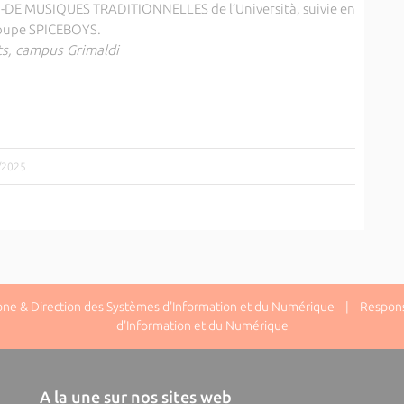
U-DE MUSIQUES TRADITIONNELLES de l’Università, suivie en
groupe SPICEBOYS.
ts, campus Grimaldi
9/2025
one & Direction des Systèmes d'Information et du Numérique | Responsa
d'Information et du Numérique
A la une sur nos sites web