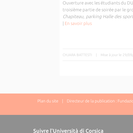
Ouverture avec les étudiants du D
troisième partie de soirée par le 
Chapiteau, parking Halle des spor
|
En savoir plus
CHJARA BATTESTI
|
Mise à jour le 29/0
Plan du site
| Directeur de la publication : Fundazi
Suivre l'Università di Corsica